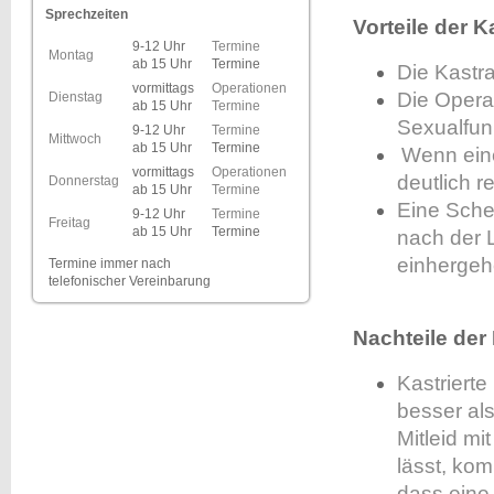
Sprechzeiten
Vorteile der K
9-12 Uhr
Termine
Montag
ab 15 Uhr
Termine
Die Kastrat
vormittags
Operationen
Die Operat
Dienstag
ab 15 Uhr
Termine
Sexualfun
9-12 Uhr
Termine
Mittwoch
ab 15 Uhr
Termine
Wenn eine 
vormittags
Operationen
deutlich r
Donnerstag
ab 15 Uhr
Termine
Eine Sche
9-12 Uhr
Termine
Freitag
ab 15 Uhr
Termine
nach der L
einhergehe
Termine immer
nach
telefonischer Vereinbarung
Nachteile der
K
astriert
besser als
Mitleid mi
lässt, kom
dass eine 