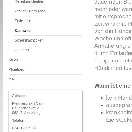
dauernden Blut
Reisekrankheiten
mehr oder weni
Zecken / Borreliose
mit entsprech
Erste Hilfe
Zeit wird Ihre 
von der Hündi
Kastration
Woche und oft 
Scheinträchtigkeit
Annäherung ei
Grannen
durch Entlaufe
Temperament d
Katze
Hündinnen fest
Kleintiere
Igel
Wann ist eine
Adresse
kein Hun
Kleintierpraxis Sturm
ausgeprägt
Hallesche Straße 61
krankhaft
06217 Merseburg
Eierstöck
Telefon
03461 / 215188