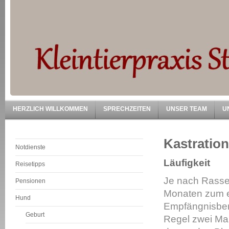
HERZLICH WILLKOMMEN
SPRECHZEITEN
UNSER TEAM
U
Kastration
Notdienste
Läufigkeit
Reisetipps
Je nach Rasse
Pensionen
Monaten zum er
Hund
Empfängnisbere
Geburt
Regel
zwei Mal