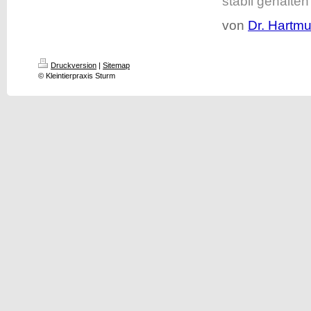
stabil gehalte
von
Dr. Hartm
Druckversion
|
Sitemap
© Kleintierpraxis Sturm