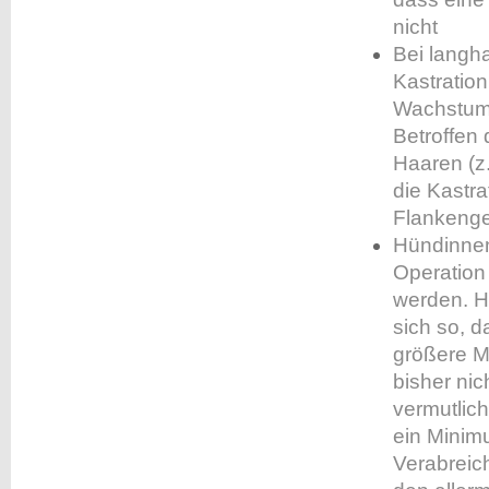
nicht
Bei langh
Kastration
Wachstum d
Betroffen
Haaren (z.
die Kastra
Flankeng
Hündinnen
Operation
werden.
H
sich so, d
größere M
bisher nic
vermutlich
ein Minim
Verabreic