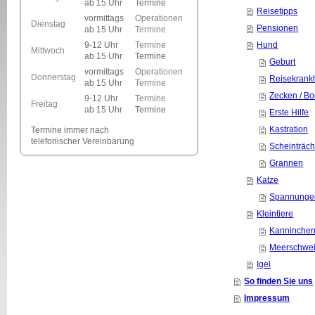
ab 15 Uhr
Termine
Reisetipps
vormittags
Operationen
Dienstag
Pensionen
ab 15 Uhr
Termine
9-12 Uhr
Termine
Hund
Mittwoch
ab 15 Uhr
Termine
Geburt
vormittags
Operationen
Donnerstag
Reisekrank
ab 15 Uhr
Termine
Zecken / Bo
9-12 Uhr
Termine
Freitag
ab 15 Uhr
Termine
Erste Hilfe
Kastration
Termine immer
nach
telefonischer Vereinbarung
Scheinträch
Grannen
Katze
Spannunge
Kleintiere
Kanninche
Meerschwe
Igel
So finden Sie uns
Impressum