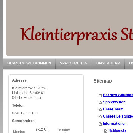
HERZLICH WILLKOMMEN
SPRECHZEITEN
UNSER TEAM
U
Adresse
Sitemap
Kleintierpraxis Sturm
Hallesche Straße 61
Herzlich Willko
06217 Merseburg
Sprechzeiten
Telefon
Unser Team
03461 / 215188
Unsere Leistung
Sprechzeiten
Informationen
9-12 Uhr
Termine
Notdienste
Montag